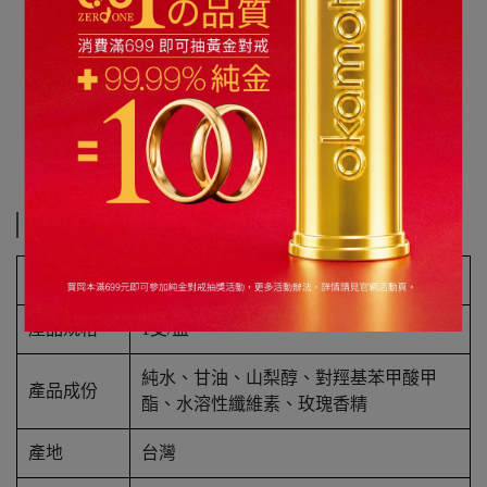
規格說明
產品名稱
【岡本】超快感-玫瑰潤滑液(100ml)
產品規格
1支/盒
純水、甘油、山梨醇、對羥基苯甲酸甲
產品成份
酯、水溶性纖維素、玫瑰香精
產地
台灣