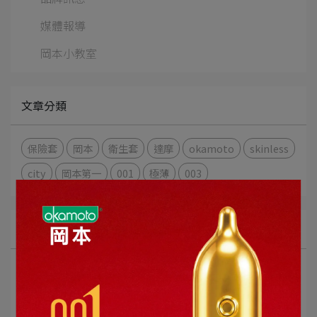
媒體報導
岡本小教室
文章分類
保險套
岡本
衛生套
達摩
okamoto
skinless
city
岡本第一
001
極薄
003
品牌訊息