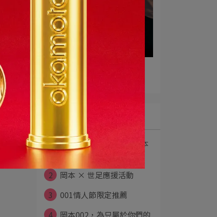
不是第一次，但只選這個
2026-01-23
最新文章
1
【 100 分的生活 】｜岡本
0.01⋯
2
岡本 × 世足應援活動
3
001情人節限定推薦
4
岡本002，為只屬於你們的