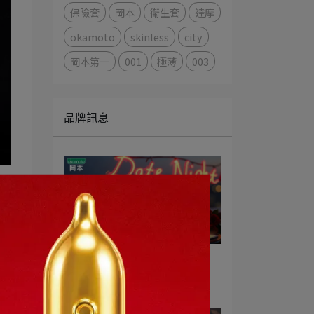
保險套
岡本
衛生套
達摩
okamoto
skinless
city
岡本第一
001
極薄
003
品牌訊息
手機放下來的那一刻
2026-01-28