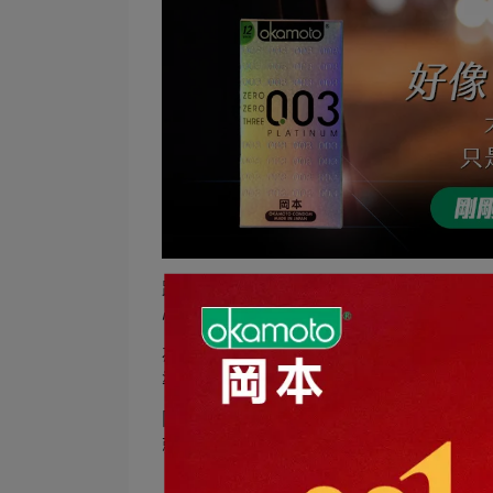
距離，好像變近了。
心跳，也慢慢對上節奏。
為這個距離，
準備一個剛剛好的選擇。
岡本
003
，
就在你們最靠近的那一刻。